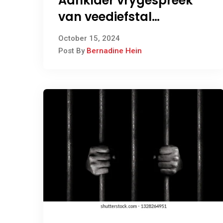
Aanklaer vrygespreek
van veediefstal
aanklagte
October 15, 2024
Post By
Bernadine Hein