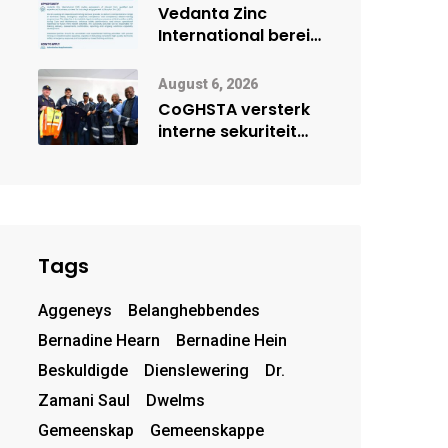
deur Cisco-
Vedanta Zinc
vennootskap
International berei
Skorpion Zinc voor
vir moontlike
August 6, 2026
herbegin
CoGHSTA versterk
interne sekuriteit
met oorhandiging
van uniforms
Tags
Aggeneys
Belanghebbendes
Bernadine Hearn
Bernadine Hein
Beskuldigde
Dienslewering
Dr.
Zamani Saul
Dwelms
Gemeenskap
Gemeenskappe