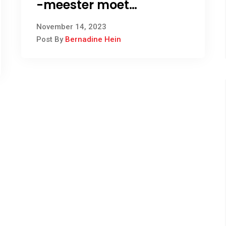
-meester moet
tronkstraf uitdien vir
November 14, 2023
omkoopgeld
Post By
Bernadine Hein