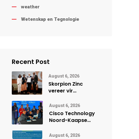
weather
Wetenskap en Tegnologie
Recent Post
August 6, 2026
Skorpion Zinc
vereer vir
uitstaande
veiligheidsprestasie
August 6, 2026
by Namibië Mynbou
Cisco Technology
Ekspo
Noord-Kaapse
Onderwys vorm
digitale toekoms
August 6, 2026