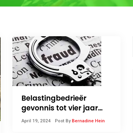
Belastingbedrieër
gevonnis tot vier jaar
agter tralies
April 19, 2024
Post By
Bernadine Hein