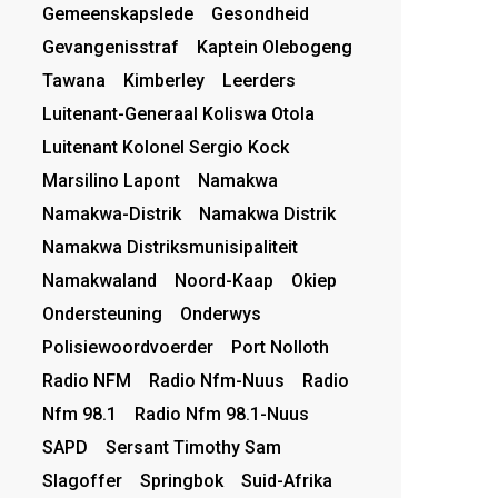
Gemeenskapslede
Gesondheid
Gevangenisstraf
Kaptein Olebogeng
Tawana
Kimberley
Leerders
Luitenant-Generaal Koliswa Otola
Luitenant Kolonel Sergio Kock
Marsilino Lapont
Namakwa
Namakwa-Distrik
Namakwa Distrik
Namakwa Distriksmunisipaliteit
Namakwaland
Noord-Kaap
Okiep
Ondersteuning
Onderwys
Polisiewoordvoerder
Port Nolloth
Radio NFM
Radio Nfm-Nuus
Radio
Nfm 98.1
Radio Nfm 98.1-Nuus
SAPD
Sersant Timothy Sam
Slagoffer
Springbok
Suid-Afrika