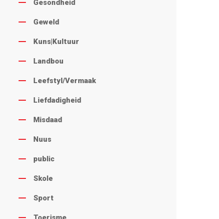
Gesondheid
Geweld
Kuns|Kultuur
Landbou
Leefstyl/Vermaak
Liefdadigheid
Misdaad
Nuus
public
Skole
Sport
Toerisme