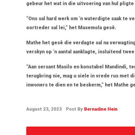
gebeur het wat in die uitvoering van hul pligte
“Ons sal hard werk om ‘n waterdigte saak te ve
oortreder sal lei,” het Masemola gesê.
Mathe het gesê die verdagte sal na verwagti
verskyn op ‘n aantal aanklagte, insluitend twe
“Aan sersant Masilo en konstabel Mandindi, ter
terugbring nie, mag u siele in vrede rus met d
inwoners te dien en te beskerm,” het Mathe g
August 23, 2023
Post By
Bernadine Hein