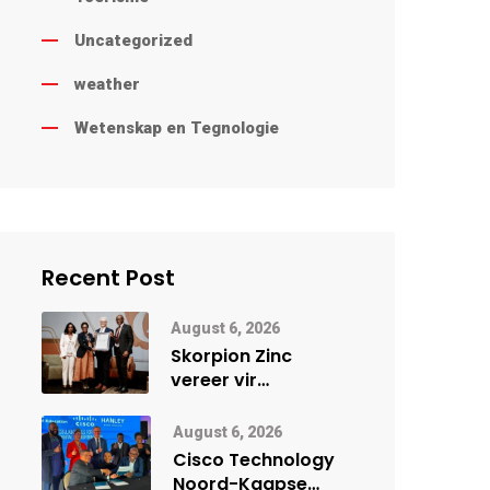
Uncategorized
weather
Wetenskap en Tegnologie
Recent Post
August 6, 2026
Skorpion Zinc
vereer vir
uitstaande
veiligheidsprestasie
August 6, 2026
by Namibië Mynbou
Cisco Technology
Ekspo
Noord-Kaapse