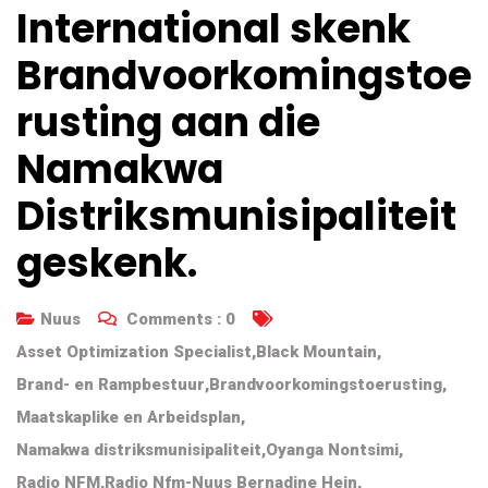
International skenk
Brandvoorkomingstoe
rusting aan die
Namakwa
Distriksmunisipaliteit
geskenk.
Nuus
Comments :
0
Asset Optimization Specialist
,
Black Mountain
,
Brand- en Rampbestuur
,
Brandvoorkomingstoerusting
,
Maatskaplike en Arbeidsplan
,
Namakwa distriksmunisipaliteit
,
Oyanga Nontsimi
,
Radio NFM
,
Radio Nfm-Nuus Bernadine Hein
,