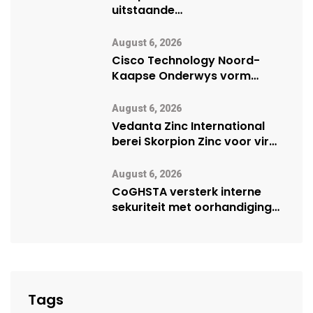
uitstaande
veiligheidsprestasie by
Namibië Mynbou Ekspo
August 6, 2026
Cisco Technology Noord-
Kaapse Onderwys vorm
digitale toekoms deur Cisco-
vennootskap
August 6, 2026
Vedanta Zinc International
berei Skorpion Zinc voor vir
moontlike herbegin
August 6, 2026
CoGHSTA versterk interne
sekuriteit met oorhandiging
van uniforms
Tags