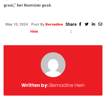
groei,” het Nontsimi gesê.
Share
May 10, 2024
Post By
Bernadine
:
Hein
Written by:
Bernadine Hein