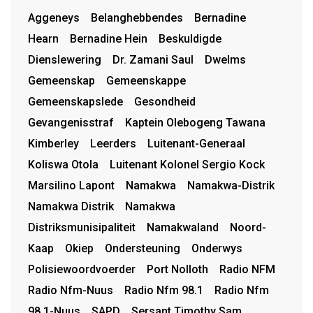
Aggeneys
Belanghebbendes
Bernadine
Hearn
Bernadine Hein
Beskuldigde
Dienslewering
Dr. Zamani Saul
Dwelms
Gemeenskap
Gemeenskappe
Gemeenskapslede
Gesondheid
Gevangenisstraf
Kaptein Olebogeng Tawana
Kimberley
Leerders
Luitenant-Generaal
Koliswa Otola
Luitenant Kolonel Sergio Kock
Marsilino Lapont
Namakwa
Namakwa-Distrik
Namakwa Distrik
Namakwa
Distriksmunisipaliteit
Namakwaland
Noord-
Kaap
Okiep
Ondersteuning
Onderwys
Polisiewoordvoerder
Port Nolloth
Radio NFM
Radio Nfm-Nuus
Radio Nfm 98.1
Radio Nfm
98.1-Nuus
SAPD
Sersant Timothy Sam