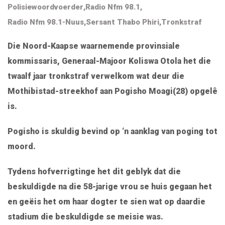
Polisiewoordvoerder
,
Radio Nfm 98.1
,
Radio Nfm 98.1-Nuus
,
Sersant Thabo Phiri
,
Tronkstraf
Die Noord-Kaapse waarnemende provinsiale
kommissaris, Generaal-Majoor Koliswa Otola het die
twaalf jaar tronkstraf verwelkom wat deur die
Mothibistad-streekhof aan Pogisho Moagi(28) opgelê
is.
Pogisho is skuldig bevind op ‘n aanklag van poging tot
moord.
Tydens hofverrigtinge het dit geblyk dat die
beskuldigde na die 58-jarige vrou se huis gegaan het
en geëis het om haar dogter te sien wat op daardie
stadium die beskuldigde se meisie was.