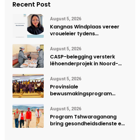
Recent Post
August 5, 2026
Kangnas Windplaas vereer
vroueleier tydens
Vrouemaand
August 5, 2026
CASP-belegging versterk
lêhoenderprojek in Noord-
Kaap
August 5, 2026
Provinsiale
bewusmakingsprogram
herdenk Wêrelddag teen
Mensehandel
August 5, 2026
Program Tshwaraganang
bring gesondheidsdienste en
opvoeding na Kamiesberg