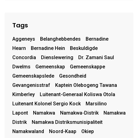
Tags
Aggeneys
Belanghebbendes
Bernadine
Hearn
Bernadine Hein
Beskuldigde
Concordia
Dienslewering
Dr. Zamani Saul
Dwelms
Gemeenskap
Gemeenskappe
Gemeenskapslede
Gesondheid
Gevangenisstraf
Kaptein Olebogeng Tawana
Kimberley
Luitenant-Generaal Koliswa Otola
Luitenant Kolonel Sergio Kock
Marsilino
Lapont
Namakwa
Namakwa-Distrik
Namakwa
Distrik
Namakwa Distriksmunisipaliteit
Namakwaland
Noord-Kaap
Okiep