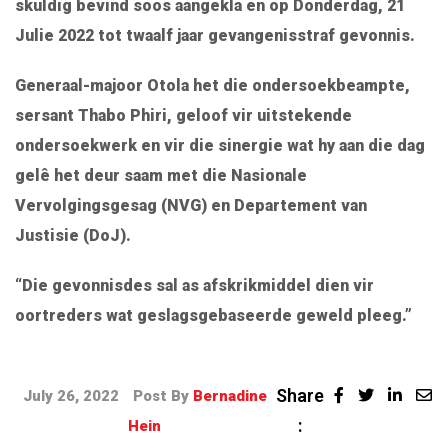
skuldig bevind soos aangekla en op Donderdag, 21
Julie 2022 tot twaalf jaar gevangenisstraf gevonnis.
Generaal-majoor Otola het die ondersoekbeampte,
sersant Thabo Phiri, geloof vir uitstekende
ondersoekwerk en vir die sinergie wat hy aan die dag
gelê het deur saam met die Nasionale
Vervolgingsgesag (NVG) en Departement van
Justisie (DoJ).
“Die gevonnisdes sal as afskrikmiddel dien vir
oortreders wat geslagsgebaseerde geweld pleeg.”
Share
July 26, 2022
Post By
Bernadine
:
Hein