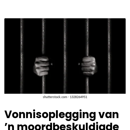
Vonnisoplegging van
’n moordbeskuldigde