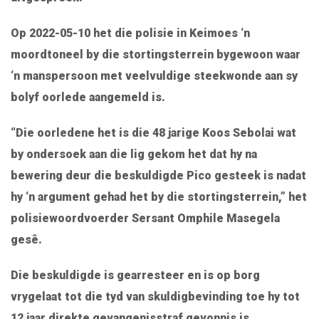
Op 2022-05-10 het die polisie in Keimoes ‘n
moordtoneel by die stortingsterrein bygewoon waar
‘n manspersoon met veelvuldige steekwonde aan sy
bolyf oorlede aangemeld is.
“Die oorledene het is die 48 jarige Koos Sebolai wat
by ondersoek aan die lig gekom het dat hy na
bewering deur die beskuldigde Pico gesteek is nadat
hy ‘n argument gehad het by die stortingsterrein,” het
polisiewoordvoerder Sersant Omphile Masegela
gesê.
Die beskuldigde is gearresteer en is op borg
vrygelaat tot die tyd van skuldigbevinding toe hy tot
12 jaar direkte gevangenisstraf gevonnis is.