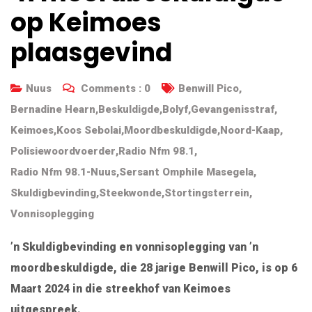
op Keimoes
plaasgevind
Nuus
Comments :
0
Benwill Pico
,
Bernadine Hearn
,
Beskuldigde
,
Bolyf
,
Gevangenisstraf
,
Keimoes
,
Koos Sebolai
,
Moordbeskuldigde
,
Noord-Kaap
,
Polisiewoordvoerder
,
Radio Nfm 98.1
,
Radio Nfm 98.1-Nuus
,
Sersant Omphile Masegela
,
Skuldigbevinding
,
Steekwonde
,
Stortingsterrein
,
Vonnisoplegging
’n Skuldigbevinding en vonnisoplegging van ’n
moordbeskuldigde, die 28 jarige Benwill Pico, is op 6
Maart 2024 in die streekhof van Keimoes
uitgespreek.