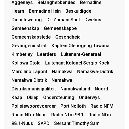
Aggeneys
Belanghebbendes
Bernadine
Hearn
Bernadine Hein
Beskuldigde
Dienslewering
Dr. Zamani Saul
Dwelms
Gemeenskap
Gemeenskappe
Gemeenskapslede
Gesondheid
Gevangenisstraf
Kaptein Olebogeng Tawana
Kimberley
Leerders
Luitenant-Generaal
Koliswa Otola
Luitenant Kolonel Sergio Kock
Marsilino Lapont
Namakwa
Namakwa-Distrik
Namakwa Distrik
Namakwa
Distriksmunisipaliteit
Namakwaland
Noord-
Kaap
Okiep
Ondersteuning
Onderwys
Polisiewoordvoerder
Port Nolloth
Radio NFM
Radio Nfm-Nuus
Radio Nfm 98.1
Radio Nfm
98.1-Nuus
SAPD
Sersant Timothy Sam