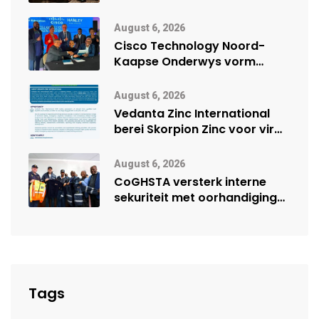
veiligheidsprestasie by
Namibië Mynbou Ekspo
August 6, 2026
Cisco Technology Noord-
Kaapse Onderwys vorm
digitale toekoms deur Cisco-
vennootskap
August 6, 2026
Vedanta Zinc International
berei Skorpion Zinc voor vir
moontlike herbegin
August 6, 2026
CoGHSTA versterk interne
sekuriteit met oorhandiging
van uniforms
Tags