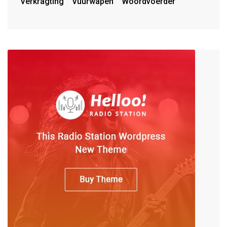
Verkragting
Vuurwapen
Woordvoerder