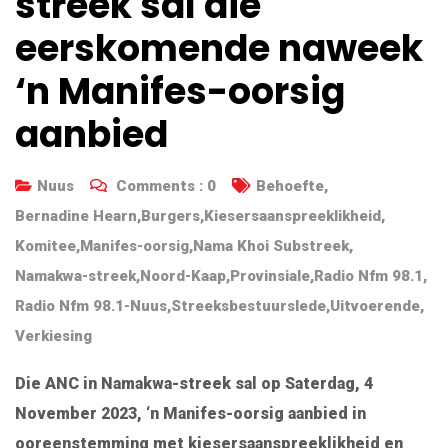
streek sal die
eerskomende naweek
‘n Manifes-oorsig
aanbied
Nuus
Comments :
0
Behoefte
,
Bernadine Hearn
,
Burgers
,
Kiesersaanspreeklikheid
,
Komitee
,
Manifes-oorsig
,
Nama Khoi Substreek
,
Namakwa-streek
,
Noord-Kaap
,
Provinsiale
,
Radio Nfm 98.1
,
Radio Nfm 98.1-Nuus
,
Streeksbestuurslede
,
Uitvoerende
,
Verkiesing
Die ANC in Namakwa-streek sal op Saterdag, 4
November 2023, ‘n Manifes-oorsig aanbied in
ooreenstemming met kiesersaanspreeklikheid en