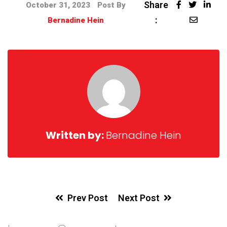
Share
October 31, 2023
Post By
:
Bernadine Hein
Written by:
Bernadine Hein
Prev Post
Next Post