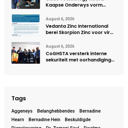
Kaapse Onderwys vorm
digitale toekoms deur Cisco-
vennootskap
August 6, 2026
Vedanta Zinc International
berei Skorpion Zinc voor vir
moontlike herbegin
August 6, 2026
CoGHSTA versterk interne
sekuriteit met oorhandiging
van uniforms
Tags
Aggeneys
Belanghebbendes
Bernadine
Hearn
Bernadine Hein
Beskuldigde