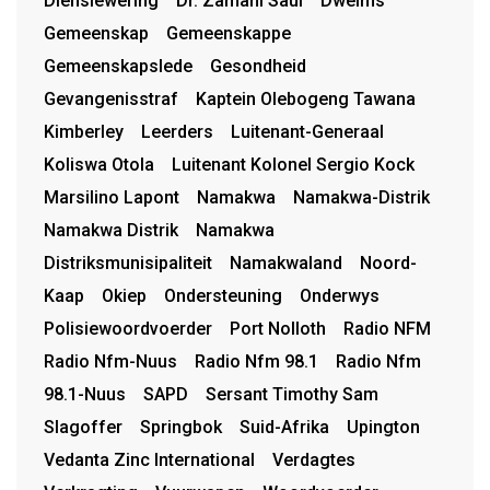
Dienslewering
Dr. Zamani Saul
Dwelms
Gemeenskap
Gemeenskappe
Gemeenskapslede
Gesondheid
Gevangenisstraf
Kaptein Olebogeng Tawana
Kimberley
Leerders
Luitenant-Generaal
Koliswa Otola
Luitenant Kolonel Sergio Kock
Marsilino Lapont
Namakwa
Namakwa-Distrik
Namakwa Distrik
Namakwa
Distriksmunisipaliteit
Namakwaland
Noord-
Kaap
Okiep
Ondersteuning
Onderwys
Polisiewoordvoerder
Port Nolloth
Radio NFM
Radio Nfm-Nuus
Radio Nfm 98.1
Radio Nfm
98.1-Nuus
SAPD
Sersant Timothy Sam
Slagoffer
Springbok
Suid-Afrika
Upington
Vedanta Zinc International
Verdagtes