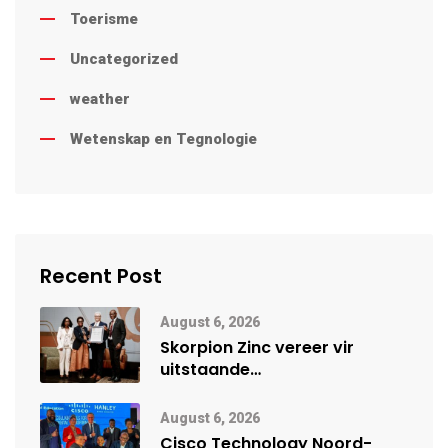
Toerisme
Uncategorized
weather
Wetenskap en Tegnologie
Recent Post
August 6, 2026
Skorpion Zinc vereer vir
uitstaande
veiligheidsprestasie by
Namibië Mynbou Ekspo
August 6, 2026
Cisco Technology Noord-