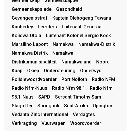
Gemeenskap
Gemeenskappe
Gemeenskapslede
Gesondheid
Gevangenisstraf
Kaptein Olebogeng Tawana
Kimberley
Leerders
Luitenant-Generaal
Koliswa Otola
Luitenant Kolonel Sergio Kock
Marsilino Lapont
Namakwa
Namakwa-Distrik
Namakwa Distrik
Namakwa
Distriksmunisipaliteit
Namakwaland
Noord-
Kaap
Okiep
Ondersteuning
Onderwys
Polisiewoordvoerder
Port Nolloth
Radio NFM
Radio Nfm-Nuus
Radio Nfm 98.1
Radio Nfm
98.1-Nuus
SAPD
Sersant Timothy Sam
Slagoffer
Springbok
Suid-Afrika
Upington
Vedanta Zinc International
Verdagtes
Verkragting
Vuurwapen
Woordvoerder