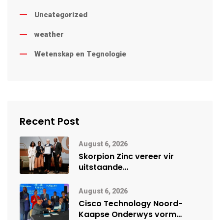
Uncategorized
weather
Wetenskap en Tegnologie
Recent Post
August 6, 2026
Skorpion Zinc vereer vir
uitstaande
veiligheidsprestasie by
Namibië Mynbou Ekspo
August 6, 2026
Cisco Technology Noord-
Kaapse Onderwys vorm