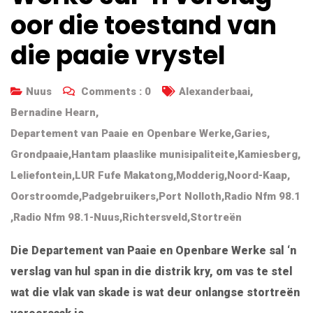
oor die toestand van
die paaie vrystel
Nuus
Comments :
0
Alexanderbaai
,
Bernadine Hearn
,
Departement van Paaie en Openbare Werke
,
Garies
,
Grondpaaie
,
Hantam plaaslike munisipaliteite
,
Kamiesberg
,
Leliefontein
,
LUR Fufe Makatong
,
Modderig
,
Noord-Kaap
,
Oorstroomde
,
Padgebruikers
,
Port Nolloth
,
Radio Nfm 98.1
,
Radio Nfm 98.1-Nuus
,
Richtersveld
,
Stortreën
Die Departement van Paaie en Openbare Werke sal ‘n
verslag van hul span in die distrik kry, om vas te stel
wat die vlak van skade is wat deur onlangse stortreën