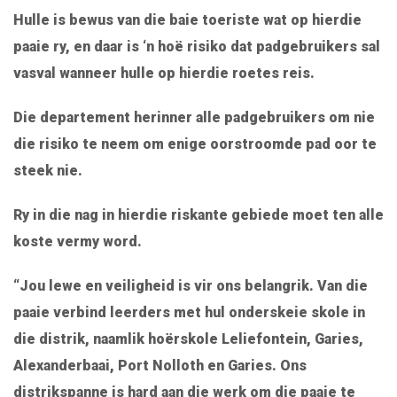
Hulle is bewus van die baie toeriste wat op hierdie
paaie ry, en daar is ‘n hoë risiko dat padgebruikers sal
vasval wanneer hulle op hierdie roetes reis.
Die departement herinner alle padgebruikers om nie
die risiko te neem om enige oorstroomde pad oor te
steek nie.
Ry in die nag in hierdie riskante gebiede moet ten alle
koste vermy word.
“Jou lewe en veiligheid is vir ons belangrik. Van die
paaie verbind leerders met hul onderskeie skole in
die distrik, naamlik hoërskole Leliefontein, Garies,
Alexanderbaai, Port Nolloth en Garies. Ons
distrikspanne is hard aan die werk om die paaie te