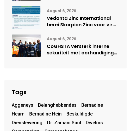
digitale toekoms deur Cisco-
vennootskap
August 6, 2026
Vedanta Zinc International
berei Skorpion Zinc voor vir
moontlike herbegin
August 6, 2026
CoGHSTA versterk interne
sekuriteit met oorhandiging
van uniforms
Tags
Aggeneys
Belanghebbendes
Bernadine
Hearn
Bernadine Hein
Beskuldigde
Dienslewering
Dr. Zamani Saul
Dwelms