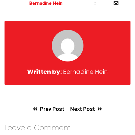
:
Bernadine Hein
Written by:
Bernadine Hein
Prev Post
Next Post
Leave a Comment