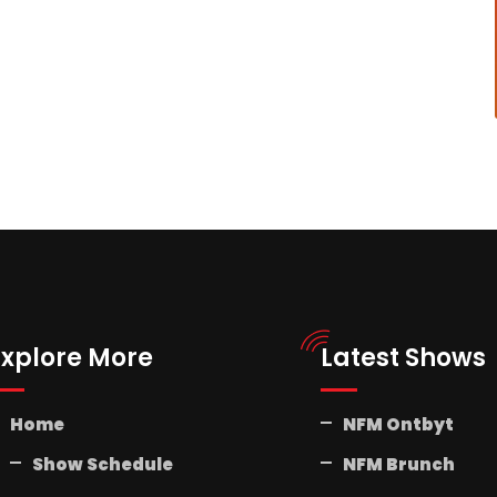
Explore More
Latest Shows
Home
NFM Ontbyt
Show Schedule
NFM Brunch