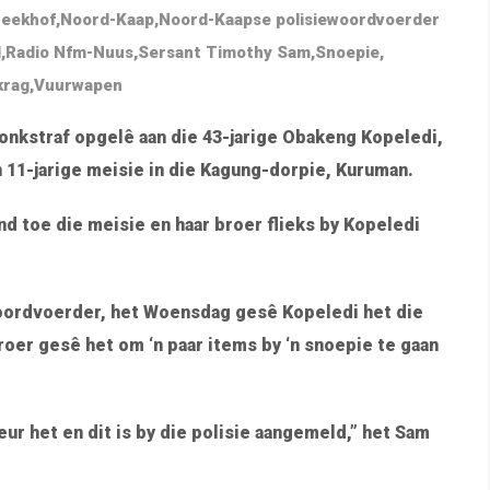
reekhof
,
Noord-Kaap
,
Noord-Kaapse polisiewoordvoerder
M
,
Radio Nfm-Nuus
,
Sersant Timothy Sam
,
Snoepie
,
krag
,
Vuurwapen
onkstraf opgelê aan die 43-jarige Obakeng Kopeledi,
‘n 11-jarige meisie in die Kagung-dorpie, Kuruman.
d toe die meisie en haar broer flieks by Kopeledi
oordvoerder, het Woensdag gesê Kopeledi het die
broer gesê het om ‘n paar items by ‘n snoepie te gaan
eur het en dit is by die polisie aangemeld,” het Sam