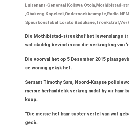
Luitenant-Generaal Koliswa Otola
,
Mothibistad-st
,
Obakeng Kopeledi
,
Ondersoekbeampte
,
Radio NF
Speurkonstabel Lorato Badukane
,
Tronkstraf
,
Ver
Die Mothibistad-streekhof het lewenslange tr
wat skuldig bevind is aan die verkragting van 
Die voorval het op 5 Desember 2015 plaasgevin
se woning gekyk het.
Sersant Timothy Sam, Noord-Kaapse polisiew
meisie herhaaldelik verkrag nadat hy vir haar 
koop.
“Die meisie het haar suster vertel van wat geb
gesê.