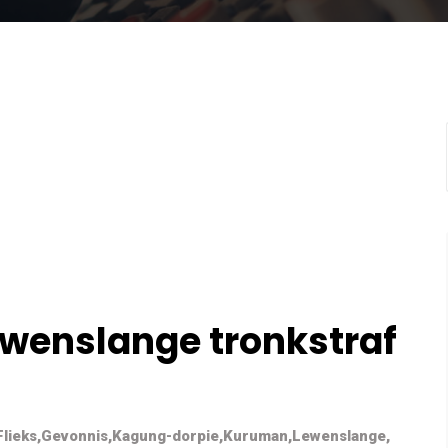
ewenslange tronkstraf
Flieks
,
Gevonnis
,
Kagung-dorpie
,
Kuruman
,
Lewenslange
,