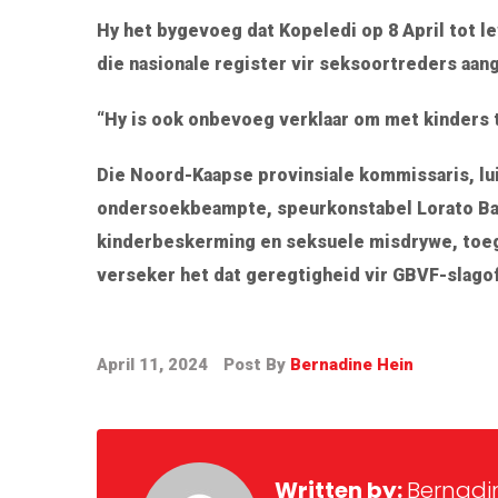
Hy het bygevoeg dat Kopeledi op 8 April tot le
die nasionale register vir seksoortreders aan
“Hy is ook onbevoeg verklaar om met kinders t
Die Noord-Kaapse provinsiale kommissaris, lui
ondersoekbeampte, speurkonstabel Lorato Ba
kinderbeskerming en seksuele misdrywe, toeg
verseker het dat geregtigheid vir GBVF-slago
April 11, 2024
Post By
Bernadine Hein
Written by:
Bernadi