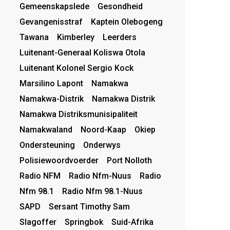
Gemeenskapslede
Gesondheid
Gevangenisstraf
Kaptein Olebogeng
Tawana
Kimberley
Leerders
Luitenant-Generaal Koliswa Otola
Luitenant Kolonel Sergio Kock
Marsilino Lapont
Namakwa
Namakwa-Distrik
Namakwa Distrik
Namakwa Distriksmunisipaliteit
Namakwaland
Noord-Kaap
Okiep
Ondersteuning
Onderwys
Polisiewoordvoerder
Port Nolloth
Radio NFM
Radio Nfm-Nuus
Radio
Nfm 98.1
Radio Nfm 98.1-Nuus
SAPD
Sersant Timothy Sam
Slagoffer
Springbok
Suid-Afrika