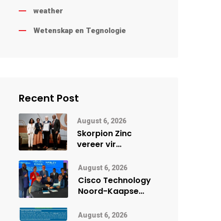
weather
Wetenskap en Tegnologie
Recent Post
August 6, 2026
Skorpion Zinc
vereer vir
uitstaande
veiligheidsprestasie
August 6, 2026
by Namibië Mynbou
Cisco Technology
Ekspo
Noord-Kaapse
Onderwys vorm
digitale toekoms
August 6, 2026