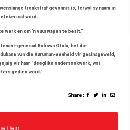
wenslange tronkstraf gevonnis is, terwyl sy naam in
geteken sal word.
e werk en om ’n vuurwapen te besit.”
tenant-generaal Koliswa Otola, het die
dukane van die Kuruman-eenheid vir gesinsgeweld,
ejuig vir haar “deeglike ondersoekwerk, wat
ffers gedien word.”
Share :
ne Hein