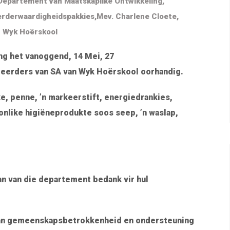
Departement van Maatskaplike Ontwikkeling
,
rderwaardigheidspakkies
,
Mev. Charlene Cloete
,
 Wyk Hoërskool
ng het vanoggend, 14 Mei, 27
leerders van SA van Wyk Hoërskool oorhandig.
, penne, ’n markeerstift, energiedrankies,
onlike higiëneprodukte soos seep, ’n waslap,
an van die departement bedank vir hul
n van gemeenskapsbetrokkenheid en ondersteuning