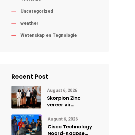
Uncategorized
weather
Wetenskap en Tegnologie
Recent Post
August 6, 2026
Skorpion Zinc
vereer vir
uitstaande
veiligheidsprestasie
August 6, 2026
by Namibië Mynbou
Cisco Technology
Ekspo
Noord-Kaapse