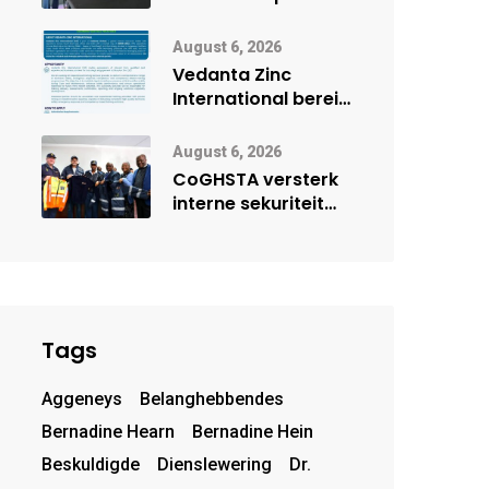
Onderwys vorm
digitale toekoms
August 6, 2026
deur Cisco-
Vedanta Zinc
vennootskap
International berei
Skorpion Zinc voor
vir moontlike
August 6, 2026
herbegin
CoGHSTA versterk
interne sekuriteit
met oorhandiging
van uniforms
Tags
Aggeneys
Belanghebbendes
Bernadine Hearn
Bernadine Hein
Beskuldigde
Dienslewering
Dr.