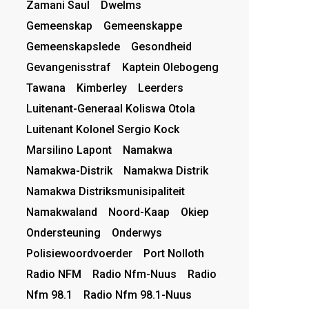
Zamani Saul
Dwelms
Gemeenskap
Gemeenskappe
Gemeenskapslede
Gesondheid
Gevangenisstraf
Kaptein Olebogeng
Tawana
Kimberley
Leerders
Luitenant-Generaal Koliswa Otola
Luitenant Kolonel Sergio Kock
Marsilino Lapont
Namakwa
Namakwa-Distrik
Namakwa Distrik
Namakwa Distriksmunisipaliteit
Namakwaland
Noord-Kaap
Okiep
Ondersteuning
Onderwys
Polisiewoordvoerder
Port Nolloth
Radio NFM
Radio Nfm-Nuus
Radio
Nfm 98.1
Radio Nfm 98.1-Nuus