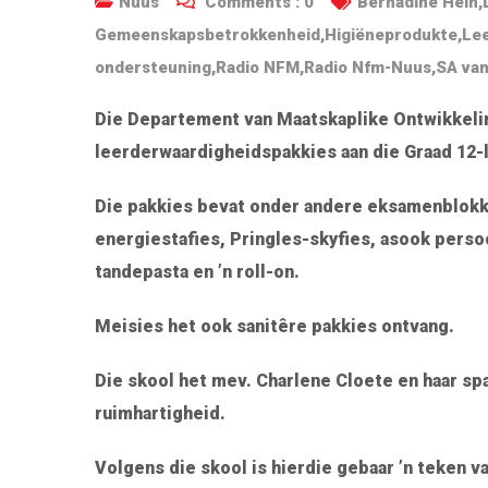
Nuus
Comments :
0
Bernadine Hein
,
Gemeenskapsbetrokkenheid
,
Higiëneprodukte
,
Lee
ondersteuning
,
Radio NFM
,
Radio Nfm-Nuus
,
SA van
Die Departement van Maatskaplike Ontwikkeli
leerderwaardigheidspakkies aan die Graad 12-
Die pakkies bevat onder andere eksamenblokke
energiestafies, Pringles-skyfies, asook perso
tandepasta en ’n roll-on.
Meisies het ook sanitêre pakkies ontvang.
Die skool het mev. Charlene Cloete en haar sp
ruimhartigheid.
Volgens die skool is hierdie gebaar ’n teke