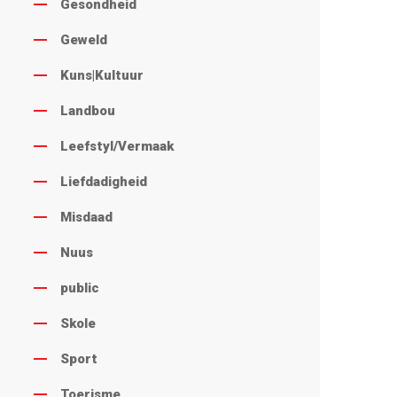
Gesondheid
Geweld
Kuns|Kultuur
Landbou
Leefstyl/Vermaak
Liefdadigheid
Misdaad
Nuus
public
Skole
Sport
Toerisme