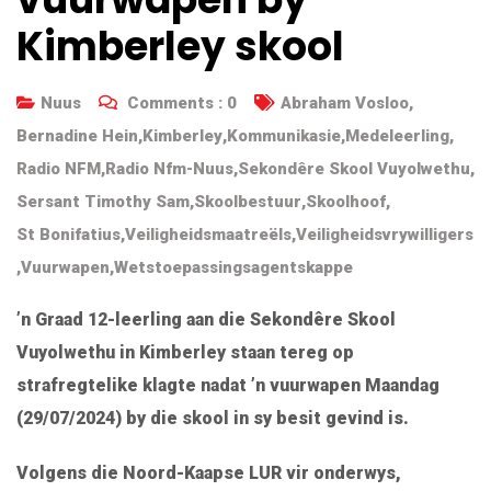
Kimberley skool
Nuus
Comments :
0
Abraham Vosloo
,
Bernadine Hein
,
Kimberley
,
Kommunikasie
,
Medeleerling
,
Radio NFM
,
Radio Nfm-Nuus
,
Sekondêre Skool Vuyolwethu
,
Sersant Timothy Sam
,
Skoolbestuur
,
Skoolhoof
,
St Bonifatius
,
Veiligheidsmaatreëls
,
Veiligheidsvrywilligers
,
Vuurwapen
,
Wetstoepassingsagentskappe
’n Graad 12-leerling aan die Sekondêre Skool
Vuyolwethu in Kimberley staan ​​tereg op
strafregtelike klagte nadat ’n vuurwapen Maandag
(29/07/2024) by die skool in sy besit gevind is.
Volgens die Noord-Kaapse LUR vir onderwys,