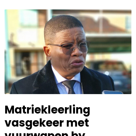
Matriekleerling
vasgekeer met
vuurwapen by