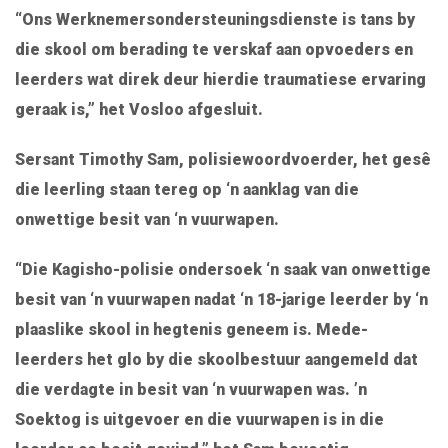
“Ons Werknemersondersteuningsdienste is tans by
die skool om berading te verskaf aan opvoeders en
leerders wat direk deur hierdie traumatiese ervaring
geraak is,” het Vosloo afgesluit.
Sersant Timothy Sam, polisiewoordvoerder, het gesê
die leerling staan ​​tereg op ‘n aanklag van die
onwettige besit van ‘n vuurwapen.
“Die Kagisho-polisie ondersoek ‘n saak van onwettige
besit van ‘n vuurwapen nadat ‘n 18-jarige leerder by ‘n
plaaslike skool in hegtenis geneem is. Mede-
leerders het glo by die skoolbestuur aangemeld dat
die verdagte in besit van ‘n vuurwapen was. ’n
Soektog is uitgevoer en die vuurwapen is in die