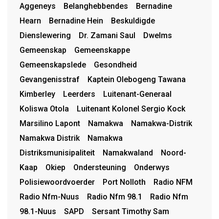
Aggeneys
Belanghebbendes
Bernadine
Hearn
Bernadine Hein
Beskuldigde
Dienslewering
Dr. Zamani Saul
Dwelms
Gemeenskap
Gemeenskappe
Gemeenskapslede
Gesondheid
Gevangenisstraf
Kaptein Olebogeng Tawana
Kimberley
Leerders
Luitenant-Generaal
Koliswa Otola
Luitenant Kolonel Sergio Kock
Marsilino Lapont
Namakwa
Namakwa-Distrik
Namakwa Distrik
Namakwa
Distriksmunisipaliteit
Namakwaland
Noord-
Kaap
Okiep
Ondersteuning
Onderwys
Polisiewoordvoerder
Port Nolloth
Radio NFM
Radio Nfm-Nuus
Radio Nfm 98.1
Radio Nfm
98.1-Nuus
SAPD
Sersant Timothy Sam