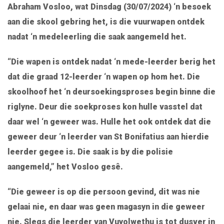
Abraham Vosloo, wat Dinsdag (30/07/2024) ‘n besoek
aan die skool gebring het, is die vuurwapen ontdek
nadat ‘n medeleerling die saak aangemeld het.
“Die wapen is ontdek nadat ‘n mede-leerder berig het
dat die graad 12-leerder ‘n wapen op hom het. Die
skoolhoof het ‘n deursoekingsproses begin binne die
riglyne. Deur die soekproses kon hulle vasstel dat
daar wel ‘n geweer was. Hulle het ook ontdek dat die
geweer deur ‘n leerder van St Bonifatius aan hierdie
leerder gegee is. Die saak is by die polisie
aangemeld,” het Vosloo gesê.
“Die geweer is op die persoon gevind, dit was nie
gelaai nie, en daar was geen magasyn in die geweer
nie. Slegs die leerder van Vuyolwethu is tot dusver in