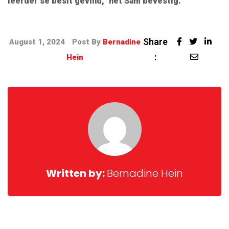
leerder se besit gevind,” het Sam bevestig.
Share
August 1, 2024
Post By
Bernadine
:
Hein
Written by:
Bernadine Hein