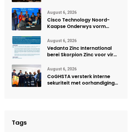
veiligheidsprestasie by
Namibië Mynbou Ekspo
August 6, 2026
Cisco Technology Noord-
Kaapse Onderwys vorm
digitale toekoms deur Cisco-
vennootskap
August 6, 2026
Vedanta Zinc International
berei Skorpion Zinc voor vir
moontlike herbegin
August 6, 2026
CoGHSTA versterk interne
sekuriteit met oorhandiging
van uniforms
Tags