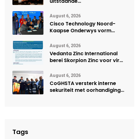
uitstaande
veiligheidsprestasie by
Namibië Mynbou Ekspo
August 6, 2026
Cisco Technology Noord-
Kaapse Onderwys vorm
digitale toekoms deur Cisco-
vennootskap
August 6, 2026
Vedanta Zinc International
berei Skorpion Zinc voor vir
moontlike herbegin
August 6, 2026
CoGHSTA versterk interne
sekuriteit met oorhandiging
van uniforms
Tags