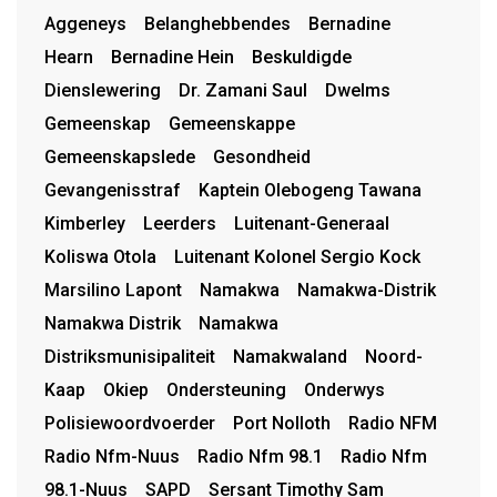
Aggeneys
Belanghebbendes
Bernadine
Hearn
Bernadine Hein
Beskuldigde
Dienslewering
Dr. Zamani Saul
Dwelms
Gemeenskap
Gemeenskappe
Gemeenskapslede
Gesondheid
Gevangenisstraf
Kaptein Olebogeng Tawana
Kimberley
Leerders
Luitenant-Generaal
Koliswa Otola
Luitenant Kolonel Sergio Kock
Marsilino Lapont
Namakwa
Namakwa-Distrik
Namakwa Distrik
Namakwa
Distriksmunisipaliteit
Namakwaland
Noord-
Kaap
Okiep
Ondersteuning
Onderwys
Polisiewoordvoerder
Port Nolloth
Radio NFM
Radio Nfm-Nuus
Radio Nfm 98.1
Radio Nfm
98.1-Nuus
SAPD
Sersant Timothy Sam