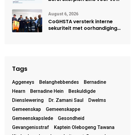
moontlike herbegin
August 6, 2026
CoGHSTA versterk interne
sekuriteit met oorhandiging
van uniforms
Tags
Aggeneys
Belanghebbendes
Bernadine
Hearn
Bernadine Hein
Beskuldigde
Dienslewering
Dr. Zamani Saul
Dwelms
Gemeenskap
Gemeenskappe
Gemeenskapslede
Gesondheid
Gevangenisstraf
Kaptein Olebogeng Tawana