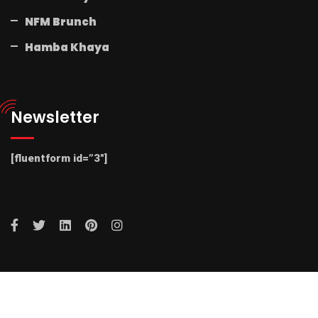
NFM Brunch
Hamba Khaya
Newsletter
[fluentform id=”3″]
© 2025 Radio NFM. All Rights Reserved by Radio NFM.