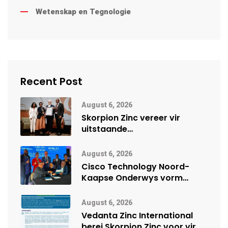
Wetenskap en Tegnologie
Recent Post
August 6, 2026
Skorpion Zinc vereer vir
uitstaande
veiligheidsprestasie by
Namibië Mynbou Ekspo
August 6, 2026
Cisco Technology Noord-
Kaapse Onderwys vorm
digitale toekoms deur Cisco-
vennootskap
August 6, 2026
Vedanta Zinc International
berei Skorpion Zinc voor vir