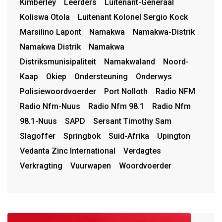
Kimberley
Leerders
Luitenant-Generaal
Koliswa Otola
Luitenant Kolonel Sergio Kock
Marsilino Lapont
Namakwa
Namakwa-Distrik
Namakwa Distrik
Namakwa
Distriksmunisipaliteit
Namakwaland
Noord-
Kaap
Okiep
Ondersteuning
Onderwys
Polisiewoordvoerder
Port Nolloth
Radio NFM
Radio Nfm-Nuus
Radio Nfm 98.1
Radio Nfm
98.1-Nuus
SAPD
Sersant Timothy Sam
Slagoffer
Springbok
Suid-Afrika
Upington
Vedanta Zinc International
Verdagtes
Verkragting
Vuurwapen
Woordvoerder