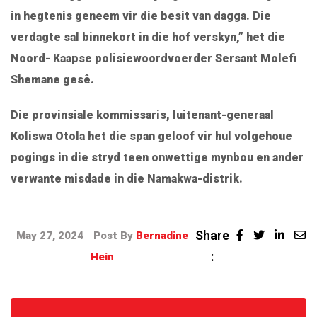
in hegtenis geneem vir die besit van dagga. Die
verdagte sal binnekort in die hof verskyn,” het die
Noord- Kaapse polisiewoordvoerder Sersant Molefi
Shemane gesê.
Die provinsiale kommissaris, luitenant-generaal
Koliswa Otola het die span geloof vir hul volgehoue
pogings in die stryd teen onwettige mynbou en ander
verwante misdade in die Namakwa-distrik.
Share
May 27, 2024
Post By
Bernadine
:
Hein