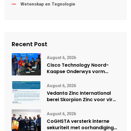
Wetenskap en Tegnologie
Recent Post
August 6, 2026
Cisco Technology Noord-
Kaapse Onderwys vorm
digitale toekoms deur Cisco-
vennootskap
August 6, 2026
Vedanta Zinc International
berei Skorpion Zinc voor vir
moontlike herbegin
August 6, 2026
CoGHSTA versterk interne
sekuriteit met oorhandiging