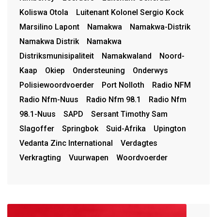
Koliswa Otola
Luitenant Kolonel Sergio Kock
Marsilino Lapont
Namakwa
Namakwa-Distrik
Namakwa Distrik
Namakwa
Distriksmunisipaliteit
Namakwaland
Noord-
Kaap
Okiep
Ondersteuning
Onderwys
Polisiewoordvoerder
Port Nolloth
Radio NFM
Radio Nfm-Nuus
Radio Nfm 98.1
Radio Nfm
98.1-Nuus
SAPD
Sersant Timothy Sam
Slagoffer
Springbok
Suid-Afrika
Upington
Vedanta Zinc International
Verdagtes
Verkragting
Vuurwapen
Woordvoerder