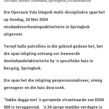
Sersant Molefi Shemane
,
Springbok
,
Straatwaarde
Die Operasie Vala Umgodi multi-dissiplinêre span het
op Sondag, 26 Mei 2024
misdaadvoorkomingsaktiwiteite in Springbok
uitgevoer.
Terwyl hulle patrollies in die gebied gedoen het, het
die span inligting ontvang oor beweerde
dwelmhandelaktiwiteite by ‘n spesifieke huis in
Bergsig, Springbok.
Die span het die inligting geoperasionaliseer, vinnig
gereageer en die huis deursoek.
“Sakke dagga met ‘n geraamde straatwaarde van R200
000 is teruggevind. ‘n 34-jarige manlike verdagte is