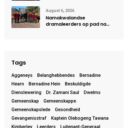
van uniforms
August 6, 2026
Namakwalandse
dramaleerders op pad na
Steil Dramafees
Tags
Aggeneys
Belanghebbendes
Bernadine
Hearn
Bernadine Hein
Beskuldigde
Dienslewering
Dr. Zamani Saul
Dwelms
Gemeenskap
Gemeenskappe
Gemeenskapslede
Gesondheid
Gevangenisstraf
Kaptein Olebogeng Tawana
Kimberley
Leerders
Luitenant-Generaal