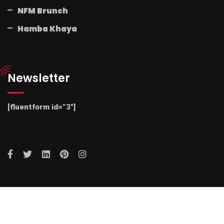
NFM Brunch
Hamba Khaya
Newsletter
[fluentform id=”3″]
© 2025 Radio NFM. All Rights Reserved by Radio NFM.