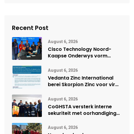
Recent Post
August 6, 2026
Cisco Technology Noord-
Kaapse Onderwys vorm
digitale toekoms deur Cisco-
vennootskap
August 6, 2026
Vedanta Zinc International
berei Skorpion Zinc voor vir
moontlike herbegin
August 6, 2026
CoGHSTA versterk interne
sekuriteit met oorhandiging
van uniforms
August 6, 2026