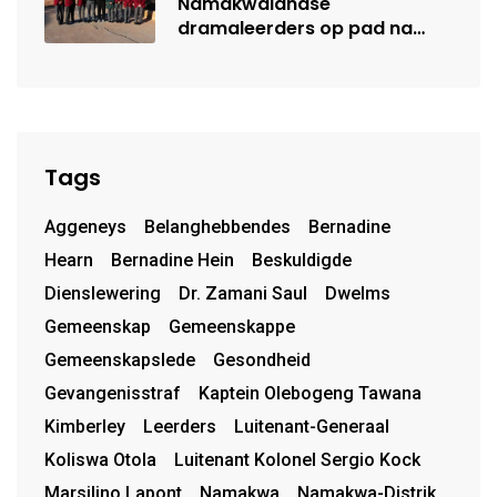
Namakwalandse
dramaleerders op pad na
Steil Dramafees
Tags
Aggeneys
Belanghebbendes
Bernadine
Hearn
Bernadine Hein
Beskuldigde
Dienslewering
Dr. Zamani Saul
Dwelms
Gemeenskap
Gemeenskappe
Gemeenskapslede
Gesondheid
Gevangenisstraf
Kaptein Olebogeng Tawana
Kimberley
Leerders
Luitenant-Generaal
Koliswa Otola
Luitenant Kolonel Sergio Kock
Marsilino Lapont
Namakwa
Namakwa-Distrik