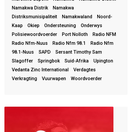
Namakwa Distrik
Namakwa
Distriksmunisipaliteit
Namakwaland
Noord-
Kaap
Okiep
Ondersteuning
Onderwys
Polisiewoordvoerder
Port Nolloth
Radio NFM
Radio Nfm-Nuus
Radio Nfm 98.1
Radio Nfm
98.1-Nuus
SAPD
Sersant Timothy Sam
Slagoffer
Springbok
Suid-Afrika
Upington
Vedanta Zinc International
Verdagtes
Verkragting
Vuurwapen
Woordvoerder