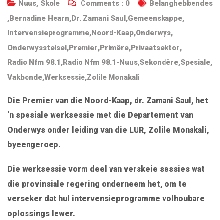
Nuus
,
Skole
Comments :
0
Belanghebbendes
,
Bernadine Hearn
,
Dr. Zamani Saul
,
Gemeenskappe
,
Intervensieprogramme
,
Noord-Kaap
,
Onderwys
,
Onderwysstelsel
,
Premier
,
Primêre
,
Privaatsektor
,
Radio Nfm 98.1
,
Radio Nfm 98.1-Nuus
,
Sekondêre
,
Spesiale
,
Vakbonde
,
Werksessie
,
Zolile Monakali
Die Premier van die Noord-Kaap, dr. Zamani Saul, het
‘n spesiale werksessie met die Departement van
Onderwys onder leiding van die LUR, Zolile Monakali,
byeengeroep.
Die werksessie vorm deel van verskeie sessies wat
die provinsiale regering onderneem het, om te
verseker dat hul intervensieprogramme volhoubare
oplossings lewer.