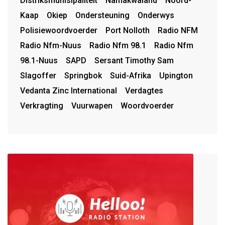
Distriksmunisipaliteit
Namakwaland
Noord-
Kaap
Okiep
Ondersteuning
Onderwys
Polisiewoordvoerder
Port Nolloth
Radio NFM
Radio Nfm-Nuus
Radio Nfm 98.1
Radio Nfm
98.1-Nuus
SAPD
Sersant Timothy Sam
Slagoffer
Springbok
Suid-Afrika
Upington
Vedanta Zinc International
Verdagtes
Verkragting
Vuurwapen
Woordvoerder