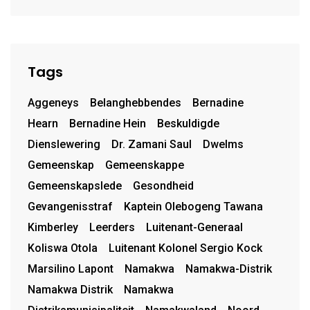
Tags
Aggeneys
Belanghebbendes
Bernadine
Hearn
Bernadine Hein
Beskuldigde
Dienslewering
Dr. Zamani Saul
Dwelms
Gemeenskap
Gemeenskappe
Gemeenskapslede
Gesondheid
Gevangenisstraf
Kaptein Olebogeng Tawana
Kimberley
Leerders
Luitenant-Generaal
Koliswa Otola
Luitenant Kolonel Sergio Kock
Marsilino Lapont
Namakwa
Namakwa-Distrik
Namakwa Distrik
Namakwa