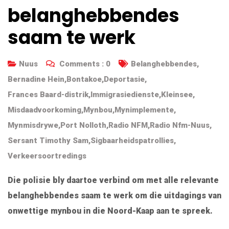
belanghebbendes
saam te werk
Nuus
Comments :
0
Belanghebbendes
,
Bernadine Hein
,
Bontakoe
,
Deportasie
,
Frances Baard-distrik
,
Immigrasiedienste
,
Kleinsee
,
Misdaadvoorkoming
,
Mynbou
,
Mynimplemente
,
Mynmisdrywe
,
Port Nolloth
,
Radio NFM
,
Radio Nfm-Nuus
,
Sersant Timothy Sam
,
Sigbaarheidspatrollies
,
Verkeersoortredings
Die polisie bly daartoe verbind om met alle relevante
belanghebbendes saam te werk om die uitdagings van
onwettige mynbou in die Noord-Kaap aan te spreek.