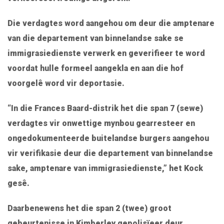
Die verdagtes word aangehou om deur die amptenare
van die departement van binnelandse sake se
immigrasiedienste verwerk en geverifieer te word
voordat hulle formeel aangekla en aan die hof
voorgelê word vir deportasie.
“In die Frances Baard-distrik het die span 7 (sewe)
verdagtes vir onwettige mynbou gearresteer en
ongedokumenteerde buitelandse burgers aangehou
vir verifikasie deur die departement van binnelandse
sake, amptenare van immigrasiedienste,” het Kock
gesê.
Daarbenewens het die span 2 (twee) groot
gebeurtenisse in Kimberley gepolisïeer deur