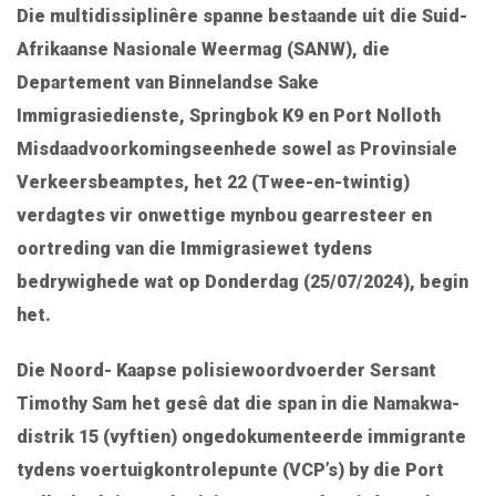
Die multidissiplinêre spanne bestaande uit die Suid-
Afrikaanse Nasionale Weermag (SANW), die
Departement van Binnelandse Sake
Immigrasiedienste, Springbok K9 en Port Nolloth
Misdaadvoorkomingseenhede sowel as Provinsiale
Verkeersbeamptes, het 22 (Twee-en-twintig)
verdagtes vir onwettige mynbou gearresteer en
oortreding van die Immigrasiewet tydens
bedrywighede wat op Donderdag (25/07/2024), begin
het.
Die Noord- Kaapse polisiewoordvoerder Sersant
Timothy Sam het gesê dat die span in die Namakwa-
distrik 15 (vyftien) ongedokumenteerde immigrante
tydens voertuigkontrolepunte (VCP’s) by die Port