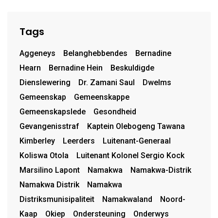
Tags
Aggeneys
Belanghebbendes
Bernadine
Hearn
Bernadine Hein
Beskuldigde
Dienslewering
Dr. Zamani Saul
Dwelms
Gemeenskap
Gemeenskappe
Gemeenskapslede
Gesondheid
Gevangenisstraf
Kaptein Olebogeng Tawana
Kimberley
Leerders
Luitenant-Generaal
Koliswa Otola
Luitenant Kolonel Sergio Kock
Marsilino Lapont
Namakwa
Namakwa-Distrik
Namakwa Distrik
Namakwa
Distriksmunisipaliteit
Namakwaland
Noord-
Kaap
Okiep
Ondersteuning
Onderwys