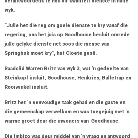
verantwoordelik te hou vir kwaliteit dienste in hulle
wyk.
“Julle het die reg om goeie dienste te kry vanaf die
regering, ons het juis op Goodhouse besluit omrede
julle gelyke dienste net soos die mense van
Springbok moet kry”, het Cloete gesê.
Raadslid Warren Britz van wyk 3, wat ‘n gedeelte van
Steinkopf insluit, Goodhouse, Henkries, Bulletrap en
Rooiwinkel insluit.
Britz het ‘n eenvoudige taak gehad en die gaste en
die gemeenskap verwelkom en was toegejuig met ‘n
warme groet deur die inwoners van Goodhouse.
Die Imbizo was deur middel van ‘n vraag en antwoord