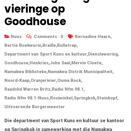
vieringe op
Goodhouse
Nuus
Comments :
0
Bernadine Hearn
,
Bertie Boekwurm
,
Braille
,
Bulletrap
,
Department van Sport Kuns en kultuur
,
Dienslewering
,
Goodhouse
,
Henkries
,
John Saal
,
Mervin Cloete
,
Namakwa Biblioteke
,
Namakwa Distrik Munisipaliteit
,
Noord-Kaap
,
Oranjerivier
,
Ouma Bock
,
Raadslid Warren Britz
,
Radio Nfm 98.1
,
Radio Nfm 98.1-Nuus
,
Rooiwinkel
,
Springbok
,
Steinkopf
,
Uitvoerende Burgermeester
Die department van Sport Kuns en kultuur se kantoor
op Springbok in samewerking met die Namakwa