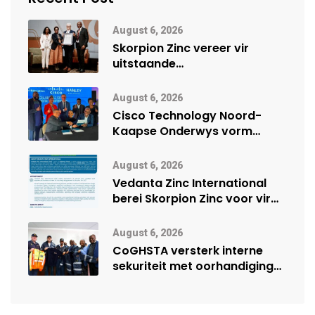
August 6, 2026
Skorpion Zinc vereer vir
uitstaande
veiligheidsprestasie by
Namibië Mynbou Ekspo
August 6, 2026
Cisco Technology Noord-
Kaapse Onderwys vorm
digitale toekoms deur Cisco-
vennootskap
August 6, 2026
Vedanta Zinc International
berei Skorpion Zinc voor vir
moontlike herbegin
August 6, 2026
CoGHSTA versterk interne
sekuriteit met oorhandiging
van uniforms