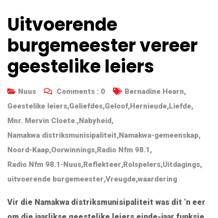
Uitvoerende
burgemeester vereer
geestelike leiers
Nuus
Comments :
0
Bernadine Hearn
,
Geestelike leiers
,
Geliefdes
,
Geloof
,
Hernieude
,
Liefde
,
Mnr. Mervin Cloete.
,
Nabyheid
,
Namakwa distriksmunisipaliteit
,
Namakwa-gemeenskap
,
Noord-Kaap
,
Oorwinnings
,
Radio Nfm 98.1
,
Radio Nfm 98.1-Nuus
,
Reflekteer
,
Rolspelers
,
Uitdagings
,
uitvoerende burgemeester
,
Vreugde
,
waardering
Vir die Namakwa distriksmunisipaliteit was dit ‘n eer
om die jaarlikse geestelike leiers einde-jaar funksie