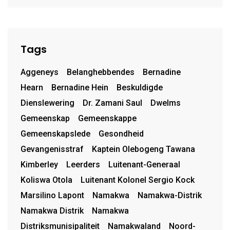
Tags
Aggeneys
Belanghebbendes
Bernadine
Hearn
Bernadine Hein
Beskuldigde
Dienslewering
Dr. Zamani Saul
Dwelms
Gemeenskap
Gemeenskappe
Gemeenskapslede
Gesondheid
Gevangenisstraf
Kaptein Olebogeng Tawana
Kimberley
Leerders
Luitenant-Generaal
Koliswa Otola
Luitenant Kolonel Sergio Kock
Marsilino Lapont
Namakwa
Namakwa-Distrik
Namakwa Distrik
Namakwa
Distriksmunisipaliteit
Namakwaland
Noord-