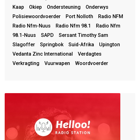
Kaap
Okiep
Ondersteuning
Onderwys
Polisiewoordvoerder
Port Nolloth
Radio NFM
Radio Nfm-Nuus
Radio Nfm 98.1
Radio Nfm
98.1-Nuus
SAPD
Sersant Timothy Sam
Slagoffer
Springbok
Suid-Afrika
Upington
Vedanta Zinc International
Verdagtes
Verkragting
Vuurwapen
Woordvoerder