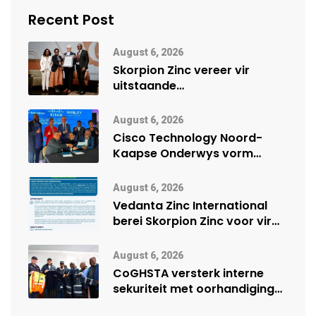
Recent Post
August 6, 2026
Skorpion Zinc vereer vir
uitstaande
veiligheidsprestasie by
Namibië Mynbou Ekspo
August 6, 2026
Cisco Technology Noord-
Kaapse Onderwys vorm
digitale toekoms deur Cisco-
vennootskap
August 6, 2026
Vedanta Zinc International
berei Skorpion Zinc voor vir
moontlike herbegin
August 6, 2026
CoGHSTA versterk interne
sekuriteit met oorhandiging
van uniforms