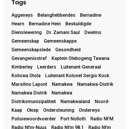
Tags
Aggeneys
Belanghebbendes
Bernadine
Hearn
Bernadine Hein
Beskuldigde
Dienslewering
Dr. Zamani Saul
Dwelms
Gemeenskap
Gemeenskappe
Gemeenskapslede
Gesondheid
Gevangenisstraf
Kaptein Olebogeng Tawana
Kimberley
Leerders
Luitenant-Generaal
Koliswa Otola
Luitenant Kolonel Sergio Kock
Marsilino Lapont
Namakwa
Namakwa-Distrik
Namakwa Distrik
Namakwa
Distriksmunisipaliteit
Namakwaland
Noord-
Kaap
Okiep
Ondersteuning
Onderwys
Polisiewoordvoerder
Port Nolloth
Radio NFM
Radio Nfm-Nuus
Radio Nfm 98.1
Radio Nfm