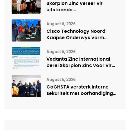
Skorpion Zinc vereer vir
uitstaande
veiligheidsprestasie by
Namibië Mynbou Ekspo
August 6, 2026
Cisco Technology Noord-
Kaapse Onderwys vorm
digitale toekoms deur Cisco-
vennootskap
August 6, 2026
Vedanta Zinc International
berei Skorpion Zinc voor vir
moontlike herbegin
August 6, 2026
CoGHSTA versterk interne
sekuriteit met oorhandiging
van uniforms