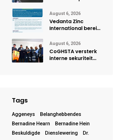
Onderwys vorm
digitale toekoms
August 6, 2026
deur Cisco-
Vedanta Zinc
vennootskap
International berei
Skorpion Zinc voor
vir moontlike
August 6, 2026
herbegin
CoGHSTA versterk
interne sekuriteit
met oorhandiging
van uniforms
Tags
Aggeneys
Belanghebbendes
Bernadine Hearn
Bernadine Hein
Beskuldigde
Dienslewering
Dr.