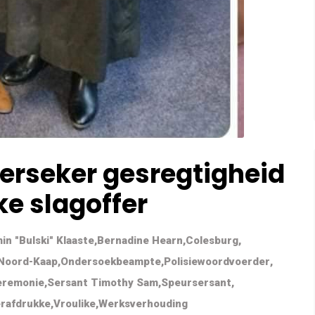
verseker gesregtigheid
ike slagoffer
in "Bulski" Klaaste
,
Bernadine Hearn
,
Colesburg
,
Noord-Kaap
,
Ondersoekbeampte
,
Polisiewoordvoerder
,
eremonie
,
Sersant Timothy Sam
,
Speursersant
,
rafdrukke
,
Vroulike
,
Werksverhouding