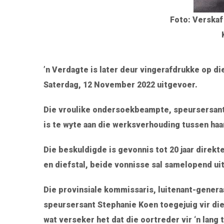
Foto: Verskaf
’n Verdagte is later deur vingerafdrukke op di
Saterdag, 12 November 2022 uitgevoer.
Die vroulike ondersoekbeampte, speursersant 
is te wyte aan die werksverhouding tussen haar 
Die beskuldigde is gevonnis tot 20 jaar direkte
en diefstal, beide vonnisse sal samelopend ui
Die provinsiale kommissaris, luitenant-genera
speursersant Stephanie Koen toegejuig vir di
wat verseker het dat die oortreder vir ‘n lang 