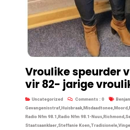
Vroulike speurder 
vir 82- jarige vroul
Uncategorized
Comments :
0
Benjam
Gevangenisstraf
,
Huisbraak
,
Misdaadtonee
,
Moord
,
Radio Nfm 98.1
,
Radio Nfm 98.1-Nuus
,
Richmond
,
S
Staatsaanklaer
,
Steffanie Koen
,
Tradisionele
,
Vinge