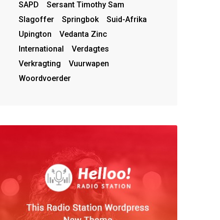
SAPD
Sersant Timothy Sam
Slagoffer
Springbok
Suid-Afrika
Upington
Vedanta Zinc
International
Verdagtes
Verkragting
Vuurwapen
Woordvoerder