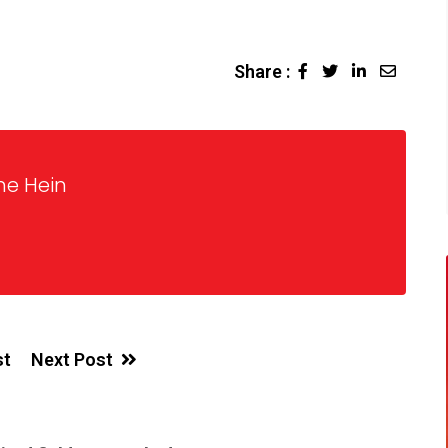
Share :
ne Hein
st
Next Post