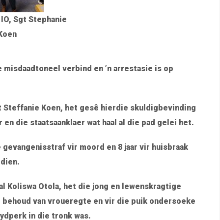
 IO, Sgt Stephanie
Koen
e misdaadtoneel verbind en ’n arrestasie is op
Steffanie Koen, het gesê hierdie skuldigbevinding
en die staatsaanklaer wat haal al die pad gelei het.
 gevangenisstraf vir moord en 8 jaar vir huisbraak
tdien.
al Koliswa Otola, het die jong en lewenskragtige
e behoud van vroueregte en vir die puik ondersoeke
tydperk in die tronk was.