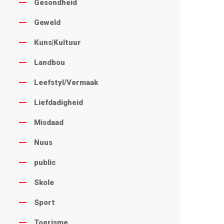
Gesondheid
Geweld
Kuns|Kultuur
Landbou
Leefstyl/Vermaak
Liefdadigheid
Misdaad
Nuus
public
Skole
Sport
Toerisme