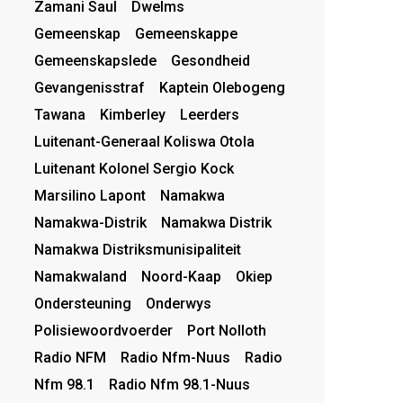
Zamani Saul
Dwelms
Gemeenskap
Gemeenskappe
Gemeenskapslede
Gesondheid
Gevangenisstraf
Kaptein Olebogeng
Tawana
Kimberley
Leerders
Luitenant-Generaal Koliswa Otola
Luitenant Kolonel Sergio Kock
Marsilino Lapont
Namakwa
Namakwa-Distrik
Namakwa Distrik
Namakwa Distriksmunisipaliteit
Namakwaland
Noord-Kaap
Okiep
Ondersteuning
Onderwys
Polisiewoordvoerder
Port Nolloth
Radio NFM
Radio Nfm-Nuus
Radio
Nfm 98.1
Radio Nfm 98.1-Nuus