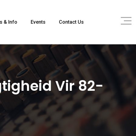
s & Info
Events
Contact Us
tigheid Vir 82-