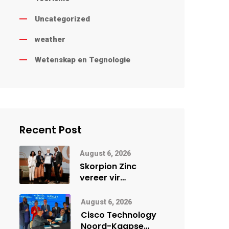
Uncategorized
weather
Wetenskap en Tegnologie
Recent Post
August 6, 2026
Skorpion Zinc
vereer vir
uitstaande
veiligheidsprestasie
August 6, 2026
by Namibië Mynbou
Cisco Technology
Ekspo
Noord-Kaapse