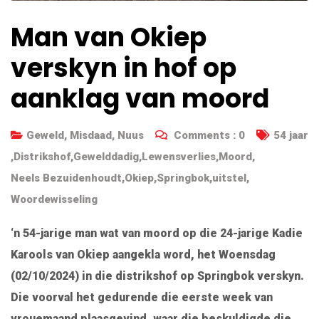
Man van Okiep
verskyn in hof op
aanklag van moord
Geweld
,
Misdaad
,
Nuus
Comments :
0
54 jaar
,
Distrikshof
,
Gewelddadig
,
Lewensverlies
,
Moord
,
Neels Bezuidenhoudt
,
Okiep
,
Springbok
,
uitstel
,
Woordewisseling
‘n 54-jarige man wat van moord op die 24-jarige Kadie
Karools van Okiep aangekla word, het Woensdag
(02/10/2024) in die distrikshof op Springbok verskyn.
Die voorval het gedurende die eerste week van
vrouemaand plaasgevind, waar die beskuldigde die