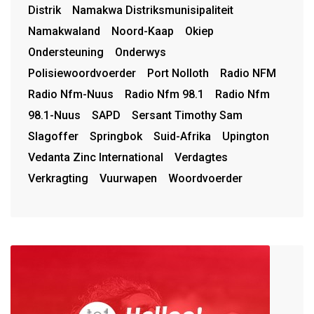
Distrik
Namakwa Distriksmunisipaliteit
Namakwaland
Noord-Kaap
Okiep
Ondersteuning
Onderwys
Polisiewoordvoerder
Port Nolloth
Radio NFM
Radio Nfm-Nuus
Radio Nfm 98.1
Radio Nfm
98.1-Nuus
SAPD
Sersant Timothy Sam
Slagoffer
Springbok
Suid-Afrika
Upington
Vedanta Zinc International
Verdagtes
Verkragting
Vuurwapen
Woordvoerder