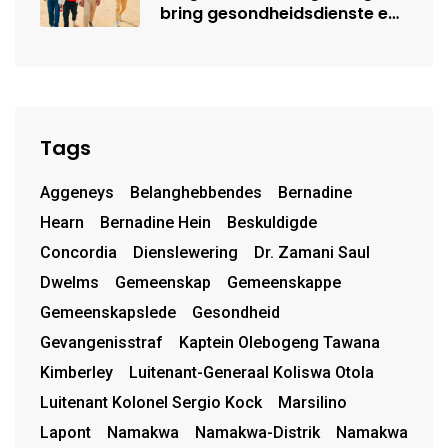
bring gesondheidsdienste en
opvoeding na Kamiesberg
Tags
Aggeneys
Belanghebbendes
Bernadine
Hearn
Bernadine Hein
Beskuldigde
Concordia
Dienslewering
Dr. Zamani Saul
Dwelms
Gemeenskap
Gemeenskappe
Gemeenskapslede
Gesondheid
Gevangenisstraf
Kaptein Olebogeng Tawana
Kimberley
Luitenant-Generaal Koliswa Otola
Luitenant Kolonel Sergio Kock
Marsilino
Lapont
Namakwa
Namakwa-Distrik
Namakwa