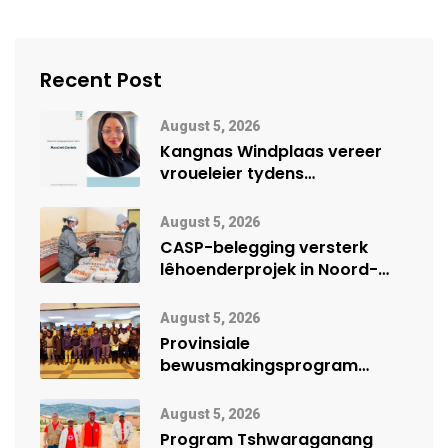
Recent Post
August 5, 2026
Kangnas Windplaas vereer
vroueleier tydens
Vrouemaand
August 5, 2026
CASP-belegging versterk
lêhoenderprojek in Noord-
Kaap
August 5, 2026
Provinsiale
bewusmakingsprogram
herdenk Wêrelddag teen
Mensehandel
August 5, 2026
Program Tshwaraganang