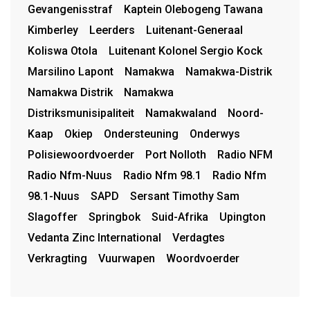
Gevangenisstraf
Kaptein Olebogeng Tawana
Kimberley
Leerders
Luitenant-Generaal
Koliswa Otola
Luitenant Kolonel Sergio Kock
Marsilino Lapont
Namakwa
Namakwa-Distrik
Namakwa Distrik
Namakwa
Distriksmunisipaliteit
Namakwaland
Noord-
Kaap
Okiep
Ondersteuning
Onderwys
Polisiewoordvoerder
Port Nolloth
Radio NFM
Radio Nfm-Nuus
Radio Nfm 98.1
Radio Nfm
98.1-Nuus
SAPD
Sersant Timothy Sam
Slagoffer
Springbok
Suid-Afrika
Upington
Vedanta Zinc International
Verdagtes
Verkragting
Vuurwapen
Woordvoerder