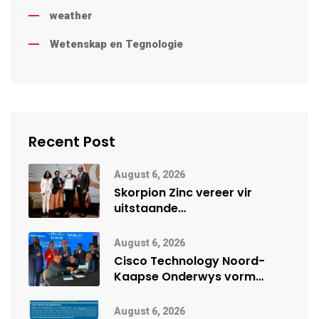
weather
Wetenskap en Tegnologie
Recent Post
August 6, 2026
Skorpion Zinc vereer vir
uitstaande
veiligheidsprestasie by
Namibië Mynbou Ekspo
August 6, 2026
Cisco Technology Noord-
Kaapse Onderwys vorm
digitale toekoms deur Cisco-
vennootskap
August 6, 2026