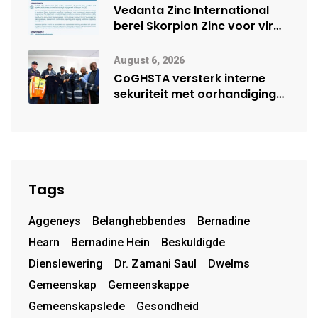
Vedanta Zinc International
berei Skorpion Zinc voor vir
moontlike herbegin
August 6, 2026
CoGHSTA versterk interne
sekuriteit met oorhandiging
van uniforms
Tags
Aggeneys
Belanghebbendes
Bernadine
Hearn
Bernadine Hein
Beskuldigde
Dienslewering
Dr. Zamani Saul
Dwelms
Gemeenskap
Gemeenskappe
Gemeenskapslede
Gesondheid